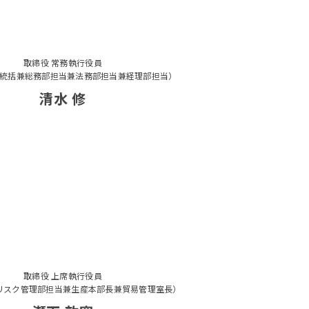
取締役 常務執行役員
統括兼総務部担当兼法務部担当兼経理部担当）
清水 修
取締役 上席執行役員
リスク管理部担当兼生産本部長兼貿易管理室長）