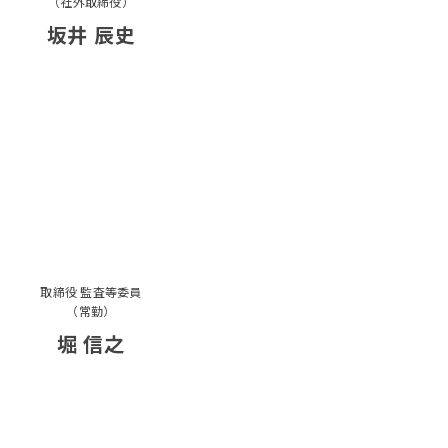
（社外取締役）
坂井 辰史
取締役 監査等委員
（常勤）
堀 信之