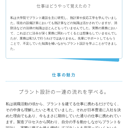
仕事はどうやって覚えたの？
私は大学院でプラント建設を主に研究し、熱計算や反応工学を学んでいまし
た。現在の設備計算においても熱計算などの知識は活かされていますが、消
防法などの法律の知識はほとんどもっていませんでした。実際の業務におい
て、これほどに法令が深く業務に関わってくるとは想像もしていませんでし
たが、業務は私1人で行うわけではありません。先輩にサポートしてもらう
ことで、不足していた知識を補いながらプラント設計を学ぶことができまし
た。
仕事の魅力
プラント設計の一連の流れを学べる。
私は就職活動の頃から、プラントを建てる仕事に携わるだけでなく、
その中身も理解したいと考えていました。それが日本曹達に入社を決
めた理由でもあり、今もまさに期待していた通りの仕事に携われてい
ます。製造プロセスから関わり、自分の手を動かしながらプラントを
設計し、実際に建てた後も継続してプラントを見守っていくという、