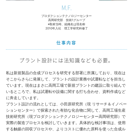
M.F.
プロダクションテクノロジーセンター
高岡研究部 技術1グループ
※取材当時、組織名は現名称
2010年入社 理工学研究科修了
仕事内容
プラント設計には法知識なども必要。
私は新規製品の合成プロセスを研究する部署に所属しており、現在は
そこからさらに発展して、プラントの設計業務や試運転などを担当し
ています。現在はまさに高岡工場で新規プラントの建設に取り組んで
いるところで、私は試運転や設備に関する打ち合わせ、資料作成など
に奔走しています。
プラント設計の流れとしては、小田原研究所（現 リサーチ＆イノベー
ションセンター）で探索された有効な化合物に関して、高岡工場生産
技術研究所（現プロダクションテクノロジーセンター高岡研究部）で
実際の製造プロセスを検討していきます。具体的な検討事項は、使用
する触媒の回収プロセスや、よりコストに優れた原料を使った合成ル