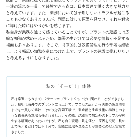
一連の流れを一貫して経験できる点は、日本曹達で働く大きな魅力だ
と考えています。また、業務においては予期しないトラブルが起こる
ことも少なくありませんが、問題に対して原因を見つけ、それを解決
に導けた時にはやりがいを感じます。
私自身が業務を通じて感じていることですが、プラントの建設には広
範な知識が求められるため、部署の中だけでは必要な情報が不足する
場面も多々あります。そこで、将来的には設備管理を行う部署も経験
し、より幅広い知識を身につけた上で、プラントの建設に携わりたい
と考えるようにもなりました。
私の「そーだ！」体験
私は幸運にも今までに2テーマのプラント立ち上げに関わることができまし
た。最初は海外でのプラント立ち上げで、プロセス設計から実際の製造現場
までを一貫して経験。その次は高岡工場で、製造部と生産技術の橋渡しのよ
うな責任ある立場も任されました。その際、試運転で想定外のトラブルが発
生する場面があったのですが、私も自ら現場に足を運び、原因を究明。机の
上で考えるだけでは不十分で、実際に現場を見ることが重要なのだと実感で
きました。