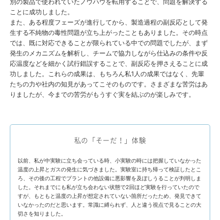
別の製品で使われていたノウハウを転用することで、問題を解決する
ことに成功しました。
また、ある程度フェーズが進行してから、製造過程の副反応として発
生する不純物の毒性問題が立ち上がったこともありました。その時点
では、既に対応できることが限られている中での問題でしたが、まず
発生のメカニズムを解析し、チームで協力しながら仕込みの条件や反
応温度などを細かく試行錯誤することで、副反応を押さえることに成
功しました。これらの成果は、もちろん私1人の成果ではなく、先輩
たちの力や社内の知見があってこそのものです。さまざまな苦労はあ
りましたが、今までの苦労がもうすぐ実を結ぶのが楽しみです。
私の「そーだ！」体験
以前、私が中実験に立ち会っている時、小実験の時には把握していなかった
温度の上昇とガスの発生に気づきました。実験室に持ち帰って検証したとこ
ろ、その後の工程でプラントの他設備に悪影響を及ぼしうることが判明しま
した。それまでにも私が立ち会わない状態で2回ほど実験を行っていたので
すが、もともと温度の上昇が想定されていない箇所だったため、発見できて
いなかったのだと思います。常識に縛られず、人と違う視点で見ることの大
切さを知りました。