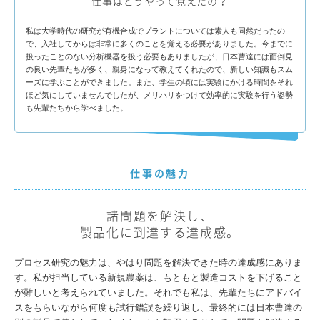
仕事はどうやって覚えたの？
私は大学時代の研究が有機合成でプラントについては素人も同然だったの
で、入社してからは非常に多くのことを覚える必要がありました。今までに
扱ったことのない分析機器を扱う必要もありましたが、日本曹達には面倒見
の良い先輩たちが多く、親身になって教えてくれたので、新しい知識もスム
ーズに学ぶことができました。また、学生の頃には実験にかける時間をそれ
ほど気にしていませんでしたが、メリハリをつけて効率的に実験を行う姿勢
も先輩たちから学べました。
仕事の魅力
諸問題を解決し、
製品化に到達する達成感。
プロセス研究の魅力は、やはり問題を解決できた時の達成感にありま
す。私が担当している新規農薬は、もともと製造コストを下げること
が難しいと考えられていました。それでも私は、先輩たちにアドバイ
スをもらいながら何度も試行錯誤を繰り返し、最終的には日本曹達の