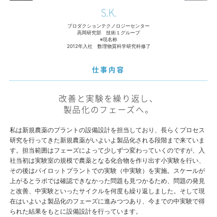
S.K.
プロダクションテクノロジーセンター
高岡研究部 技術１グループ
※現名称
2012年入社 数理物質科学研究科修了
仕事内容
改善と実験を繰り返し、
製品化のフェーズへ。
私は新規農薬のプラントの設備設計を担当しており、長らくプロセス
研究を行ってきた新規農薬がいよいよ製品化される段階まで来ていま
す。担当範囲はフェーズによって少しずつ変わっていくのですが、入
社当初は実験室の規模で農薬となる化合物を作り出す小実験を行い、
その後はパイロットプラントでの実験（中実験）を実施。スケールが
上がるとラボでは確認できなかった問題も見つかるため、問題の発見
と改善、中実験といったサイクルを何度も繰り返しました。そして現
在はいよいよ製品化のフェーズに進みつつあり、今までの中実験で得
られた結果をもとに設備設計を行っています。