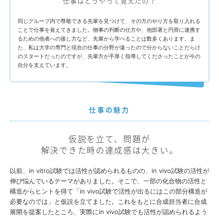
仕事はどうやって覚えたの？
同じグループ内で尊敬できる先輩を見つけて、その方のやり方を取り入れる
ことで仕事を覚えてきました。物事の判断の仕方や、他部署と円滑に連携す
るための他者への接し方など、先輩から学べることは数多くあります。ま
た、私は大学の専門と現在の仕事の分野が違ったので分からないことだらけ
のスタートだったのですが、先輩方が手厚く指導してくださったことが今の
自分を支えています。
仕事の魅力
仮説を立て、問題が
解決できた時の達成感は大きい。
以前、in vitro試験では活性が認められるものの、in vivo試験の活性が
伸び悩んでいるテーマがありました。そこで、一部の化合物の活性と
構造からヒントを得て「in vivo試験で活性が出るにはこの部分構造が
必要なのでは」と仮説を立てました。これをもとに合成担当者に合成
展開を提案したところ、実際にin vivo試験でも活性が認められるよう