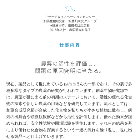
Y.N.
リサーチ＆イノベーションセンター
創薬生物研究部 殺菌剤研究グループ
※取材当時、組織名は現名称
2015年入社 農学研究科修了
仕事内容
農薬の活性を評価し、
問題の原因究明に当たる。
現在、製品として世に出ているものはほんの一部であり、その裏で多
種多様なタイプの農薬の研究が行われています。創薬生物研究部で
は、農薬が世に出る前の初期のステージにおいて、活性の優れる化合
物の探索や新しい農薬の用途などを研究しています。流れとしては、
創薬合成研究部が合成した化合物を私たちが小さな植物に散布し、病
気の出具合や顕微鏡観察などから活性を評価します。優れた効果が認
められれば、安全性試験や圃場試験を実施します。それらの結果を基
により優れた化合物を探索するという一連の流れを繰り返し、世に出
せる製品へと仕上げていきます。