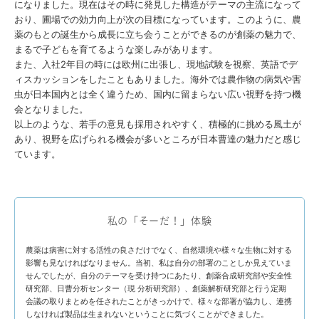
になりました。現在はその時に発見した構造がテーマの主流になって
おり、圃場での効力向上が次の目標になっています。このように、農
薬のもとの誕生から成長に立ち会うことができるのが創薬の魅力で、
まるで子どもを育てるような楽しみがあります。
また、入社2年目の時には欧州に出張し、現地試験を視察、英語でデ
ィスカッションをしたこともありました。海外では農作物の病気や害
虫が日本国内とは全く違うため、国内に留まらない広い視野を持つ機
会となりました。
以上のような、若手の意見も採用されやすく、積極的に挑める風土が
あり、視野を広げられる機会が多いところが日本曹達の魅力だと感じ
ています。
私の「そーだ！」体験
農薬は病害に対する活性の良さだけでなく、自然環境や様々な生物に対する
影響も見なければなりません。当初、私は自分の部署のことしか見えていま
せんでしたが、自分のテーマを受け持つにあたり、創薬合成研究部や安全性
研究部、日曹分析センター（現 分析研究部）、創薬解析研究部と行う定期
会議の取りまとめを任されたことがきっかけで、様々な部署が協力し、連携
しなければ製品は生まれないということに気づくことができました。