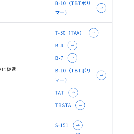
B-10（TBTポリ
マー）
T-50（TAA）
B-4
B-7
硬化促進
B-10（TBTポリ
マー）
TAT
TBSTA
S-151