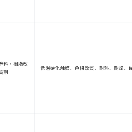
塗料・樹脂改
低温硬化触媒、色相改質、耐熱、耐焔、
質剤