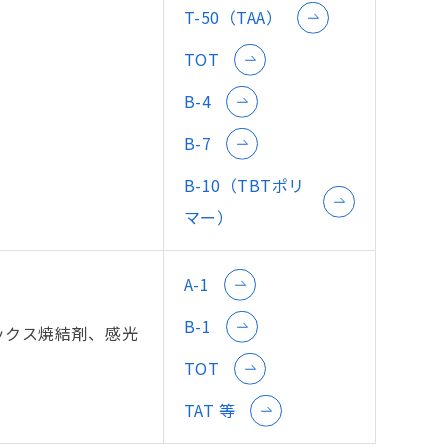
T-50（TAA）
TOT
B-4
B-7
B-10（TBTポリ
マー）
A-1
B-1
ックス焼結剤、感光
TOT
TAT 等