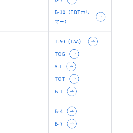
B-10（TBTポリ
マー）
T-50（TAA）
TOG
A-1
TOT
B-1
B-4
B-7