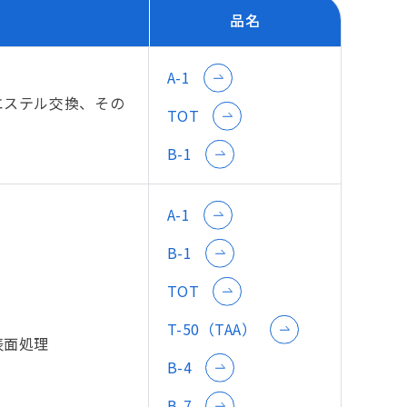
品名
A-1
エステル交換、その
TOT
B-1
A-1
B-1
TOT
T-50（TAA）
表面処理
B-4
B-7