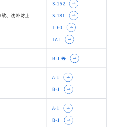
S-152
分散、沈降防止
S-181
T-60
TAT
B-1 等
A-1
B-1
A-1
B-1