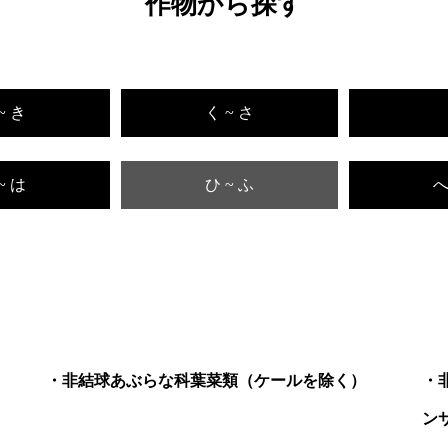
作物から探す
~ き
く ~ さ
~ は
ひ ~ ふ
へ
非結球あぶらな科葉菜類（ケールを除く）
ン