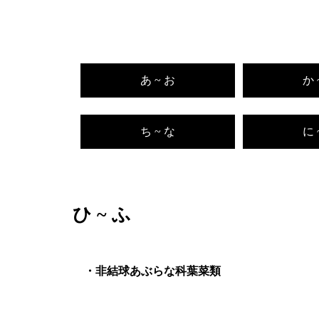
あ ~ お
か 
ち ~ な
に 
ひ ~ ふ
非結球あぶらな科葉菜類