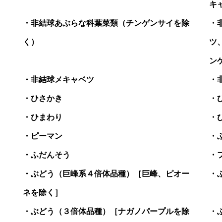
キ
）
非結球あぶらな科葉菜類（チンゲンサイを除
く）
ツ
ン
非結球メキャベツ
ひさかき
ひまわり
ピーマン
ふだんそう
ぶどう（巨峰系４倍体品種）［巨峰、ピオー
ネを除く］
ぶどう（３倍体品種）［ナガノパープルを除