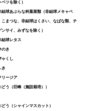
ャベツを除く）
非結球あぶらな科葉菜類（非結球メキャベ
、こまつな、非結球はくさい、なばな類、チ
ゲンサイ、みずなを除く）
非結球レタス
ひのき
びゃくし
ふき
フリージア
ぶどう（巨峰（施設栽培））
ぶどう（シャインマスカット）