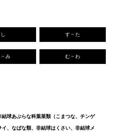
し
す ~ た
 ~ み
む ~ わ
非結球あぶらな科葉菜類（こまつな、チンゲ
サイ、なばな類、非結球はくさい、非結球メ