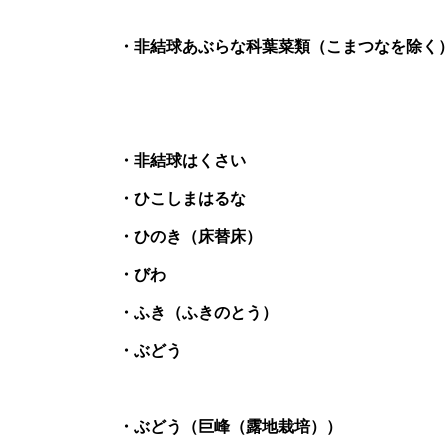
非結球あぶらな科葉菜類（こまつなを除く
非結球はくさい
ひこしまはるな
ひのき（床替床）
びわ
ふき（ふきのとう）
ぶどう
ぶどう（巨峰（露地栽培））