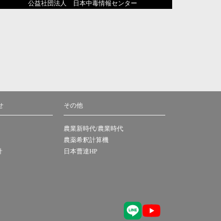
公益社団法人 日本中毒情報センター
せ
その他
農業新時代/農業時代
農薬希釈計算機
針
日本曹達HP