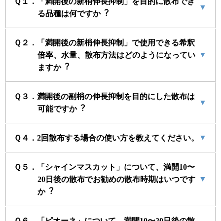
Ｑ１．「満開後の新梢伸⻑抑制」を⽬的に散布でき
▼
る品種は何ですか︖
Ｑ２．「満開後の新梢伸⻑抑制」で使⽤できる希釈
▼
倍率、⽔量、散布⽅法はどのようになってい
ますか︖
Ｑ３．満開後の副梢の伸⻑抑制を⽬的にした散布は
▼
可能ですか︖
▼
Ｑ４．2回散布する場合の使い方を教えてください。
Ｑ５．「シャインマスカット」について、満開10〜
▼
20⽇後の散布でお勧めの散布時期はいつです
か︖
Ｑ６．「ピオーネ」について、満開10〜20⽇後の散