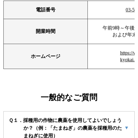
電話番号
03-52
午前9時～午後
開業時間
および年末
https://
ホームページ
kyokai.c
一般的なご質問
Ｑ１．採種用の作物に農薬を使用してよいでしょう
▼
か？（例：「たまねぎ」の農薬を採種用のた
まねぎに使用）