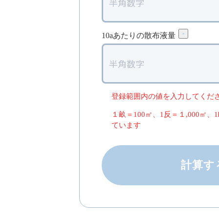
10aあたりの散布液量
「10a当た
登録範囲内の値を入力してくだ
１畝＝100㎡、1反＝１,000㎡、
ています
計算す