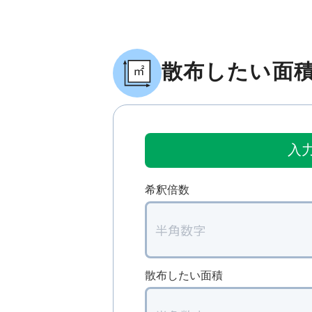
散布したい面
入
希釈倍数
散布したい面積