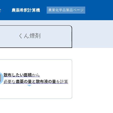
せ
農薬希釈計算機
農業化学品製品ページ
くん煙剤
散布したい面積
から
農薬の量と散布液の量
必要な
を計算