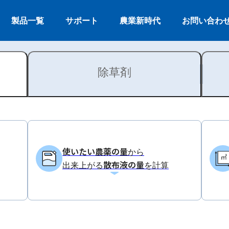
製品一覧
サポート
農業新時代
お問い合わ
除草剤
使いたい農薬の量
から
散布液の量
出来上がる
を計算