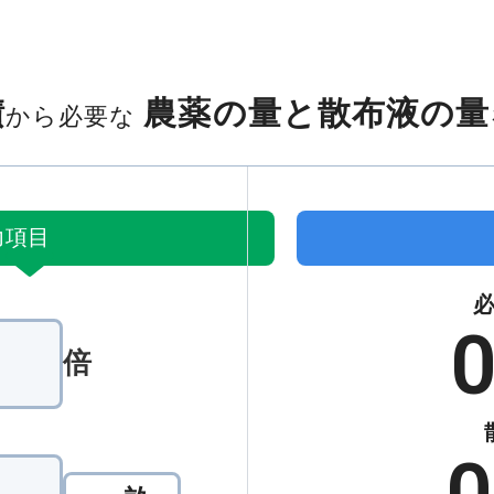
積
農薬の量と散布液の量
から必要な
力項目
0
倍
0
散布したい面積の単位を選択してください