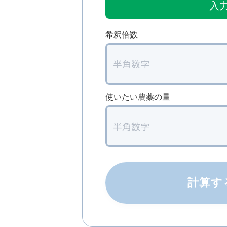
入
希釈倍数
使いたい農薬の量
計算す