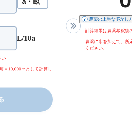
a・畝
農薬の上手な溶かし
りの散布液量」の値について
計算結果は農薬希釈後
L/10a
農薬に水を加えて、所
ください。
さい
1町＝10,000㎡として計算し
る