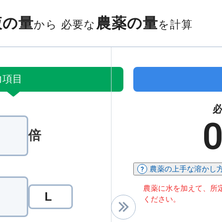
液の量
農薬の量
から
必要な
を計算
力項目
0
倍
農薬の上手な溶かし
作りたい散布液の量の単位を選択してください
農薬に水を加えて、所
L
ください。