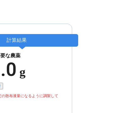
計算結果
必要な農薬
.0
g
方
定の散布液量になるように調製して