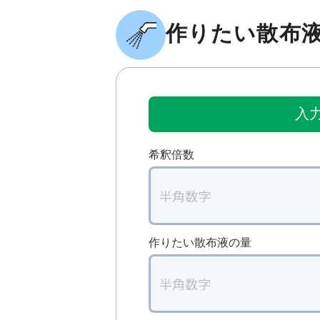
作りたい散布
入
希釈倍数
作りたい散布液の量