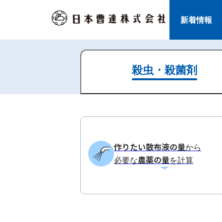
新着情報
殺虫・殺菌剤
作りたい散布液の量
から
農薬の量
必要な
を計算