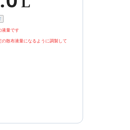
L
方
の液量です
定の散布液量になるように調製して