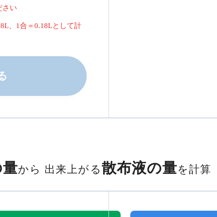
ださい
.8L、1合＝0.18Lとして計
る
の量
散布液の量
から
出来上がる
を計算