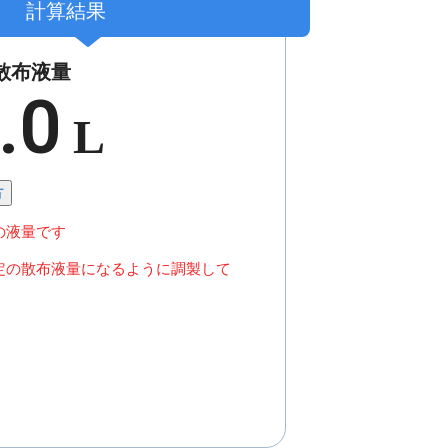
計算結果
散布液量
.0
L
方
の液量です
定の散布液量になるように調製して