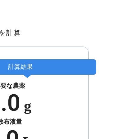
を計算
計算結果
必要な農薬
.0
g
散布液量
.0