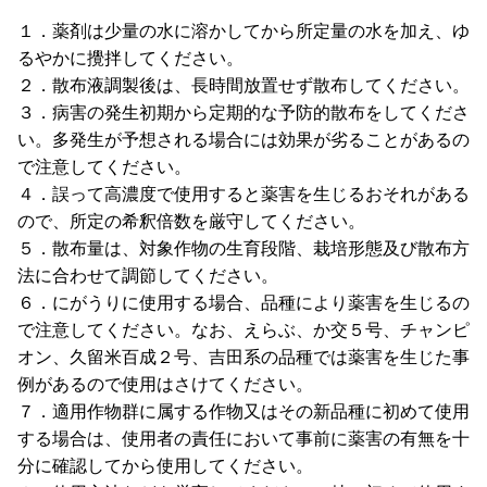
１．薬剤は少量の水に溶かしてから所定量の水を加え、ゆ
るやかに攪拌してください。
２．散布液調製後は、長時間放置せず散布してください。
３．病害の発生初期から定期的な予防的散布をしてくださ
い。多発生が予想される場合には効果が劣ることがあるの
で注意してください。
４．誤って高濃度で使用すると薬害を生じるおそれがある
ので、所定の希釈倍数を厳守してください。
５．散布量は、対象作物の生育段階、栽培形態及び散布方
法に合わせて調節してください。
６．にがうりに使用する場合、品種により薬害を生じるの
で注意してください。なお、えらぶ、か交５号、チャンピ
オン、久留米百成２号、吉田系の品種では薬害を生じた事
例があるので使用はさけてください。
７．適用作物群に属する作物又はその新品種に初めて使用
する場合は、使用者の責任において事前に薬害の有無を十
分に確認してから使用してください。