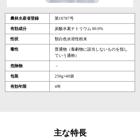
農林水産省登録
第18787号
有効成分
炭酸水素ナトリウム 80.0%
性状
類白色水溶性粉末
毒性
普通物（毒劇物に該当しないものを指し
ていう通称）
危険物
－
包装
250g×40袋
有効年限
4年
主な特長