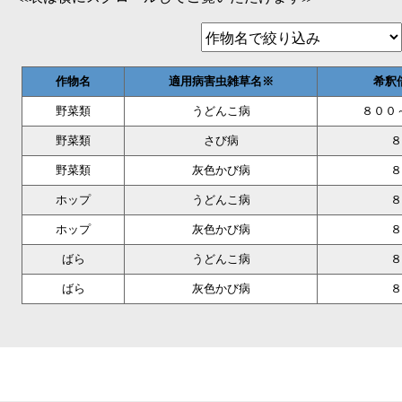
作物名
適用病害虫雑草名※
希釈
野菜類
うどんこ病
８００
野菜類
さび病
８
野菜類
灰色かび病
８
ホップ
うどんこ病
８
ホップ
灰色かび病
８
ばら
うどんこ病
８
ばら
灰色かび病
８