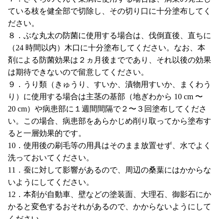
ている枝を健全部で切除し、その切り口に十分塗布してく
ださい。
８．ぶな丸太の防菌に使用する場合は、伐倒直後、直ちに
（24 時間以内）木口に十分塗布してください。なお、本
剤による防菌効果は２ヵ月後までであり、それ以後の効果
は期待できないので留意してください。
９．うり類（きゅうり、すいか、漬物用すいか、まくわう
り）に使用する場合は主茎の基部（地ぎわから 10 cm 〜
20 cm）や病患部に１週間間隔で２〜３回塗布してくださ
い。この場合、病患部をあらかじめ削り取ってから塗布す
ると一層効果的です。
10．使用後の刷毛等の用具はそのまま放置せず、水でよく
洗っておいてください。
11．蚕に対して影響があるので、周辺の桑葉にはかからな
いようにしてください。
12．本剤が自動車、壁などの塗装面、大理石、御影石にか
かると変色するおそれがあるので、かからないようにして
ください。