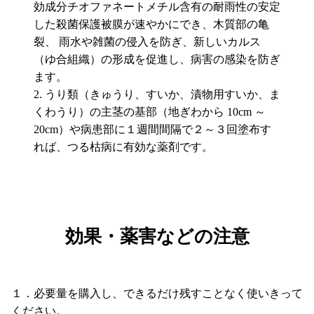
効成分チオファネートメチル含有の耐雨性の安定
した殺菌保護被膜が速やかにでき、木質部の亀
裂、 雨水や雑菌の侵入を防ぎ、新しいカルス
（ゆ合組織）の形成を促進し、病害の感染を防ぎ
ます。
うり類（きゅうり、すいか、漬物用すいか、ま
くわうり）の主茎の基部（地ぎわから 10cm ～
20cm）や病患部に１週間間隔で２～３回塗布す
れば、つる枯病に有効な薬剤です。
効果・薬害などの注意
１．必要量を購入し、できるだけ残すことなく使いきって
ください。