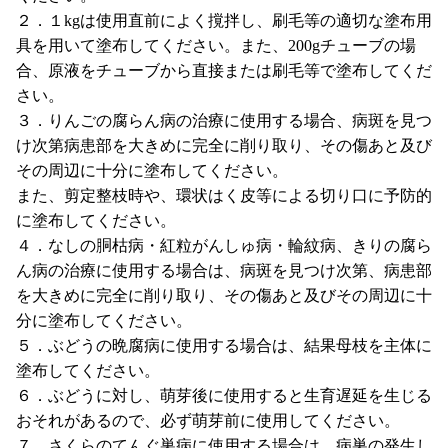
２．１kgは使用直前によく撹拌し、刷毛等の適切な塗布用
具を用いて塗布してください。また、200gチューブの場
合、原液をチューブから直接または刷毛等で塗布してくだ
さい。
３．りんごの腐らん病の治療に使用する場合、病斑を見つ
け次第病患部を大きめに完全に削り取り、その傷あと及び
その周辺に十分に塗布してください。
また、剪定整枝時や、環状はく皮等による切り口に予防的
に塗布してください。
４．なしの胴枯病・紅粒がんしゅ病・輪紋病、きりの腐ら
ん病の治療に使用する場合は、病斑を見つけ次第、病患部
を大きめに完全に削り取り、その傷あと及びその周辺に十
分に塗布してください。
５．ぶどうの晩腐病に使用する場合は、結果母枝を主体に
塗布してください。
６．ぶどうに対し、萌芽後に使用すると生育遅延を生じる
おそれがあるので、必ず萌芽前に使用してください。
７．さくらのてんぐ巣病に使用する場合は、病巣の発生し