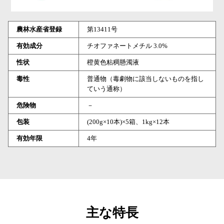
農林水産省登録
第13411号
有効成分
チオファネートメチル 3.0%
性状
橙黄色粘稠懸濁液
毒性
普通物（毒劇物に該当しないものを指し
ていう通称）
危険物
－
包装
(200g×10本)×5箱、1kg×12本
有効年限
4年
主な特長