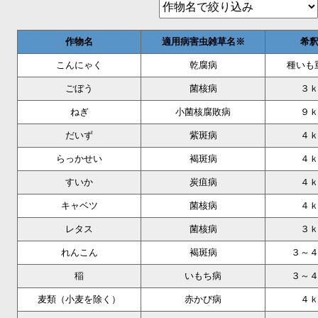
作物名
適用病害虫雑草名※
希
こんにゃく
乾腐病
種いも
ごぼう
菌核病
３
ねぎ
小菌核腐敗病
９
だいず
紫斑病
４
らっかせい
褐斑病
４
すいか
炭疽病
４
キャベツ
菌核病
４
レタス
菌核病
３
れんこん
褐斑病
３～
稲
いもち病
３～
麦類（小麦を除く）
赤かび病
４