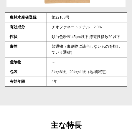
農林水産省登録
第22103号
有効成分
チオファネートメチル 2.0%
性状
類白色粉末 45μm以下 浮遊性指数20以下
毒性
普通物（毒劇物に該当しないものを指し
ていう通称）
危険物
－
包装
3kg×8袋、20kg×1袋（地域限定）
有効年限
4年
主な特長