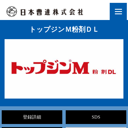
トップジンＭ粉剤ＤＬ
登録詳細
SDS