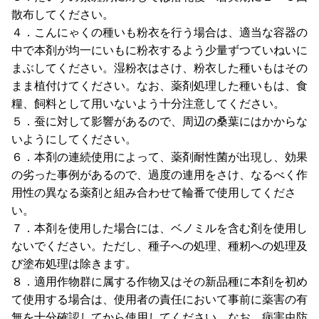
散布してください。
４．こんにゃくの種いも粉衣を行う場合は、適当な容器の
中で本剤が均一にいもに粉衣するよう少量ずつていねいに
まぶしてください。湿粉衣はさけ、粉衣した種いもはその
まま植付けてください。なお、薬剤処理した種いもは、食
糧、飼料として用いないよう十分注意してください。
５．蚕に対して影響があるので、周辺の桑葉にはかからな
いようにしてください。
６．本剤の連続使用によって、薬剤耐性菌が出現し、効果
の劣った事例があるので、過度の連用をさけ、なるべく作
用性の異なる薬剤と組み合わせて輪番で使用してくださ
い。
７．本剤を使用した場合には、ベノミルを含む剤を使用し
ないでください。ただし、種子への処理、種籾への処理及
び塗布処理は除きます。
８．適用作物群に属する作物又はその新品種に本剤を初め
て使用する場合は、使用者の責任において事前に薬害の有
無を十分確認してから使用してください。なお、病害虫防