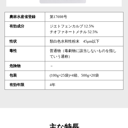
農林水産省登録
第17698号
有効成分
ジエトフェンカルブ 12.5%
チオファネートメチル 52.5%
性状
類白色水和性粉末 45μm以下
毒性
普通物（毒劇物に該当しないものを指し
ていう通称）
危険物
－
包装
(100g×25袋)×4箱、500g×20袋
有効年限
4年
主な特長