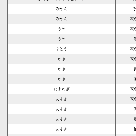
みかん
そ
みかん
灰
うめ
灰
うめ
ぶどう
灰
かき
灰
かき
かき
たまねぎ
灰
あずき
灰
あずき
あずき
あずき