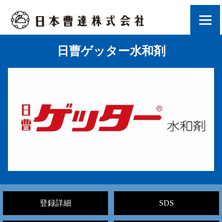
日曹ゲッター水和剤
登録詳細
SDS