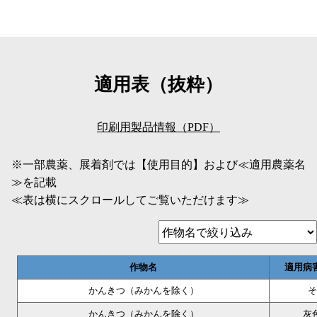
適用表（抜粋）
印刷用製品情報（PDF）
※一部農薬、展着剤では【使用目的】および≪適用農薬名
≫を記載
≪表は横にスクロールしてご覧いただけます≫
作物名
適用病
かんきつ（みかんを除く）
そ
かんきつ（みかんを除く）
灰