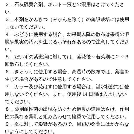
２．石灰硫黄合剤、ボルドー液との混用はさけてくださ
い。
３．本剤をかんきつ（みかんを除く）の施設栽培には使用
しないでください。
４．ぶどうに使用する場合、幼果期以降の散布は果粉の溶
脱や果実の汚れを生じるおそれがあるので注意してくださ
い。
５．だいずの紫斑病に対しては、落花後～若莢期に２～３
回散布してください。
６．きゅうりに使用する場合、高温時の散布では、薬害を
生じる場合があるので注意してください。
７．カラー及び花はすに使用する場合は、湛水状態では使
用しないでください。また、使用後 14 日間は入水しない
でください。
８．薬剤耐性菌の出現を防ぐため過度の連用はさけ、作用
性の異なる薬剤と組み合わせて輪番で使用してください。
９．蚕に対して影響があるので、周辺の桑葉にはかからな
いようにしてください。