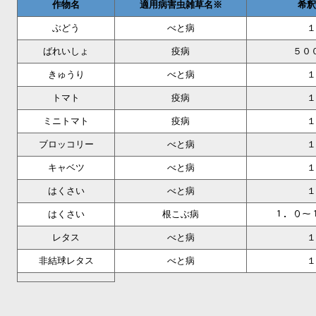
作物名
適用病害虫雑草名※
希釈
ぶどう
べと病
１
ばれいしょ
疫病
５０
きゅうり
べと病
１
トマト
疫病
１
ミニトマト
疫病
１
ブロッコリー
べと病
１
キャベツ
べと病
１
はくさい
べと病
１
はくさい
根こぶ病
１．０～
レタス
べと病
１
非結球レタス
べと病
１