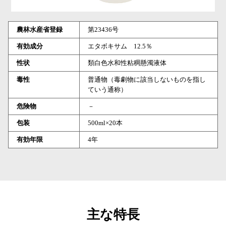
農林水産省登録
第23436号
有効成分
エタボキサム 12.5％
性状
類白色水和性粘稠懸濁液体
毒性
普通物（毒劇物に該当しないものを指し
ていう通称）
危険物
－
包装
500ml×20本
有効年限
4年
主な特長