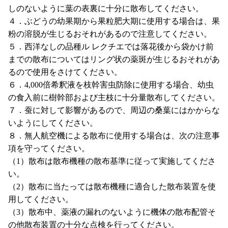
しのないように葉の表裏に十分に散布してください。
４．ぶどうの幼果期から果粒肥大期に使用する場合は、果
粉の溶脱が生じるおそれがあるので注意してください。
５．西洋なしの品種ル レクチエでは落花後から袋かけ前
までの散布についてはリング状の薬斑が生じるおそれがあ
るので使用をさけてください。
６．4,000倍希釈液を枝幹害虫防除に使用する場合、幼虫
の食入前に樹幹部および主枝に十分量散布してください。
７．蚕に対して影響があるので、周辺の桑葉にはかからな
いようにしてください。
８．無人航空機による散布に使用する場合は、次の注意事
項を守ってください。
（1）散布は散布機種の散布基準に従って実施してくださ
い。
（2）散布に当たっては散布機種に適合した散布装置を使
用してください。
（3）散布中、薬液の漏れのないように機体の散布配管そ
の他散布装置の十分な点検を行ってください。