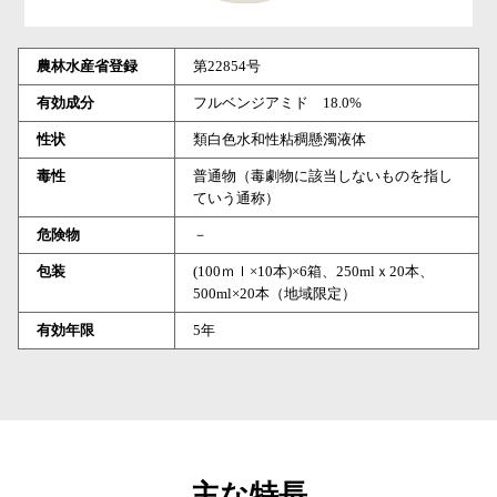
農林水産省登録
第22854号
有効成分
フルベンジアミド 18.0%
性状
類白色水和性粘稠懸濁液体
毒性
普通物（毒劇物に該当しないものを指し
ていう通称）
危険物
－
包装
(100ｍｌ×10本)×6箱、250mlｘ20本、
500ml×20本（地域限定）
有効年限
5年
主な特長