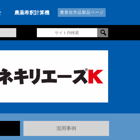
せ
農薬希釈計算機
農業化学品製品ページ
混用事例