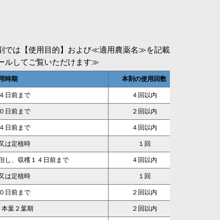
剤では【使用目的】および≪適用農薬名≫を記載
ールしてご覧いただけます≫
用時期
本剤の使用回数
使用
４日前まで
４回以内
土壌表面
０日前まで
２回以内
土壌表面
４日前まで
４回以内
土壌表面
又は定植時
１回
土壌表面
但し、収穫１４日前まで
４回以内
土壌表面
又は定植時
１回
土壌表面
０日前まで
２回以内
土壌表面
～本葉２葉期
２回以内
土壌表面