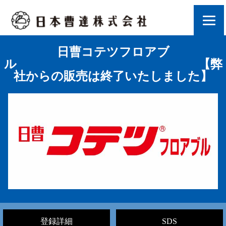
日曹コテツフロアブ
ル 【弊
社からの販売は終了いたしました】
登録詳細
SDS