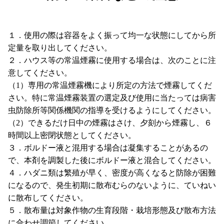
１．使用の際は容器をよく振って均一な状態にしてから所
定量を取り出してください。
２．ハウス等の常温煙霧に使用する場合は、次のことに注
意してください。
（1）専用の常温煙霧機により所定の方法で煙霧してくだ
さい。特に常温煙霧装置の選定及び使用に当たっては病害
虫防除所等関係機関の指導を受けるようにしてください。
（2）できるだけ日中の煙霧はさけ、夕刻から煙霧し、６
時間以上密閉状態としてください。
３．ボルドー液と混用する場合は凝集することがあるの
で、本剤を調製した後にボルドー液と混合してください。
４．ハダニ類は繁殖が早く、密度が高くなると防除が困難
になるので、発生初期に散布むらのないように、ていねい
に散布してください。
５．散布量は対象作物の生育段階・栽培形態及び散布方法
に合わせ調節してください。