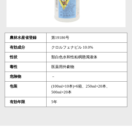
農林水産省登録
第19186号
有効成分
クロルフェナピル 10.0%
性状
類白色水和性粘稠懸濁液体
毒性
医薬用外劇物
危険物
－
包装
(100ml×10本)×6箱、250ml×20本、
500ml×20本
有効年限
5年