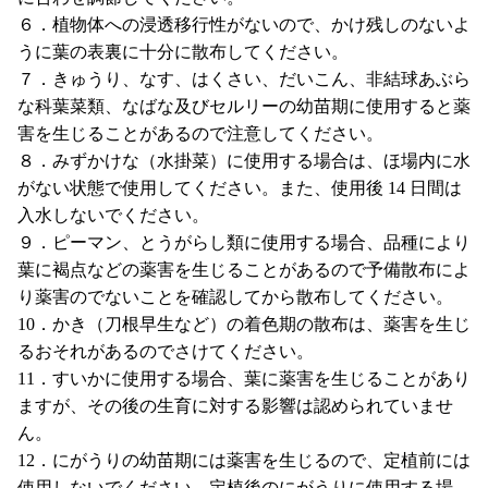
６．植物体への浸透移行性がないので、かけ残しのないよ
うに葉の表裏に十分に散布してください。
７．きゅうり、なす、はくさい、だいこん、非結球あぶら
な科葉菜類、なばな及びセルリーの幼苗期に使用すると薬
害を生じることがあるので注意してください。
８．みずかけな（水掛菜）に使用する場合は、ほ場内に水
がない状態で使用してください。また、使用後 14 日間は
入水しないでください。
９．ピーマン、とうがらし類に使用する場合、品種により
葉に褐点などの薬害を生じることがあるので予備散布によ
り薬害のでないことを確認してから散布してください。
10．かき（刀根早生など）の着色期の散布は、薬害を生じ
るおそれがあるのでさけてください。
11．すいかに使用する場合、葉に薬害を生じることがあり
ますが、その後の生育に対する影響は認められていませ
ん。
12．にがうりの幼苗期には薬害を生じるので、定植前には
使用しないでください。定植後のにがうりに使用する場