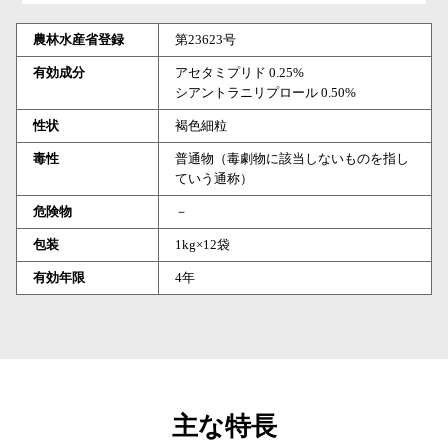
農林水産省登録
第23623号
有効成分
アセタミプリド 0.25%
シアントラニリプロール 0.50%
性状
褐色細粒
毒性
普通物（毒劇物に該当しないものを指し
ていう通称）
危険物
－
包装
1kg×12袋
有効年限
4年
主な特長