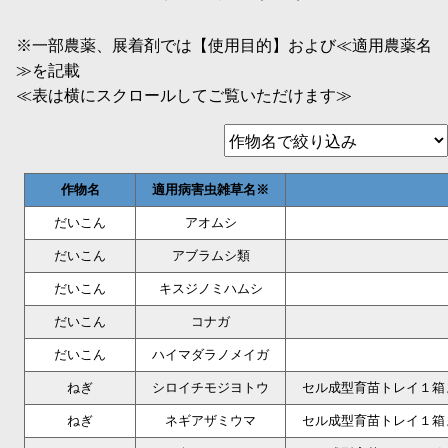
※一部農薬、展着剤では【使用目的】および≪適用農薬名
≫を記載
≪表は横にスクロールしてご覧いただけます≫
作物名
適用病害虫雑草名※
だいこん
アオムシ
だいこん
アブラムシ類
だいこん
キスジノミハムシ
だいこん
コナガ
だいこん
ハイマダラノメイガ
ねぎ
シロイチモジヨトウ
セル成型育苗トレイ１箱
ねぎ
ネギアザミウマ
セル成型育苗トレイ１箱