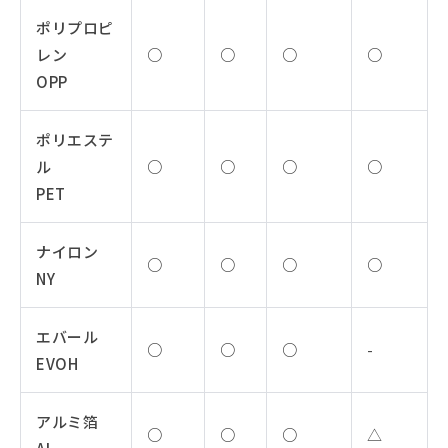
ポリプロピ
レン
○
○
○
○
OPP
ポリエステ
ル
○
○
○
○
PET
ナイロン
○
○
○
○
NY
エバール
○
○
○
-
EVOH
アルミ箔
○
○
○
△