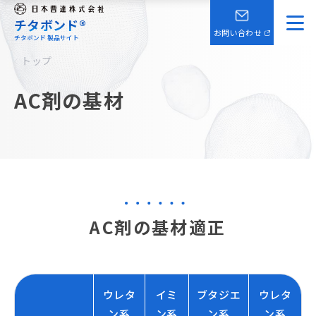
チタボンド®
お問い合わせ
チタボンド 製品サイト
トップ
AC剤の基材
AC剤の基材適正
ウレタ
イミ
ブタジエ
ウレタ
ン系
ン系
ン系
ン系