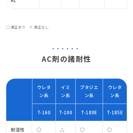
AL
○:適正あり ×:適正なし
AC剤の諸耐性
ウレタ
イミ
ブタジエ
ウレタ
ン系
ン系
ン系
ン系
T-160
T-100
T-180E
T-185E
耐湿性
○
△
○
○