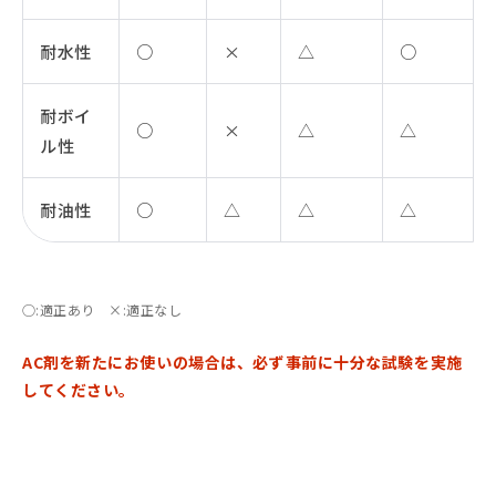
耐水性
○
×
△
○
耐ボイ
○
×
△
△
ル性
耐油性
○
△
△
△
○:適正あり ×:適正なし
AC剤を新たにお使いの場合は、必ず事前に十分な試験を実施
してください。