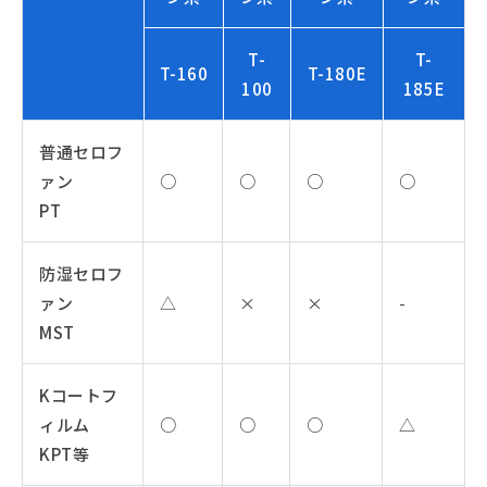
T-
T-
T-160
T-180E
100
185E
普通セロフ
ァン
○
○
○
○
PT
防湿セロフ
ァン
△
×
×
-
MST
Kコートフ
ィルム
○
○
○
△
KPT等