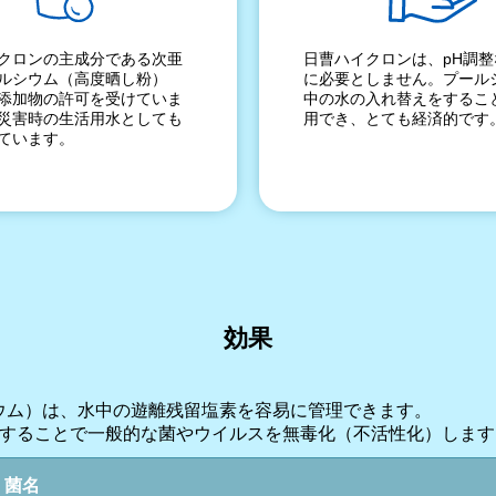
クロンの主成分である次亜
日曹ハイクロンは、pH調
ルシウム（高度晒し粉）
に必要としません。プール
添加物の許可を受けていま
中の水の入れ替えをするこ
災害時の生活用水としても
用でき、とても経済的です
ています。
効果
ウム）は、水中の遊離残留塩素を容易に管理できます。
上保持することで一般的な菌やウイルスを無毒化（不活性化）しま
菌名