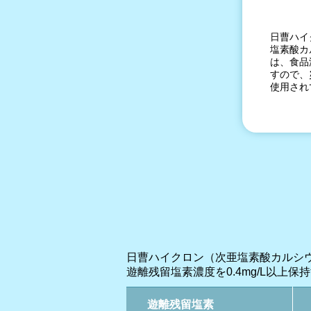
日曹ハイ
塩素酸カ
は、食品
すので、
使用され
日曹ハイクロン（次亜塩素酸カルシ
遊離残留塩素濃度を0.4mg/L以
遊離残留塩素