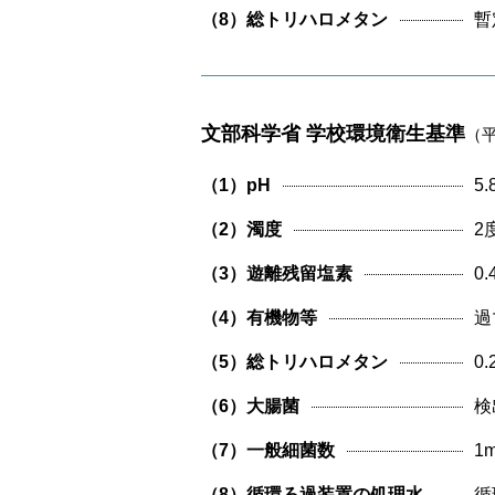
（8）総トリハロメタン
暫
文部科学省 学校環境衛生基準
（平
（1）pH
5.
（2）濁度
2
（3）遊離残留塩素
0
（4）有機物等
過
（5）総トリハロメタン
0
（6）大腸菌
検
（7）一般細菌数
1
（8）循環ろ過装置の処理水
循