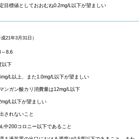
定目標値としておおむね0.2mg/L以下が望ましい
成21年3月31日）
8～8.6
度以下
.4mg/L以上、また1.0mg/L以下が望ましい
マンガン酸カリ消費量は12mg/L以下
.2mg/L以下が望ましい
出されないこと
mL中200コロニー以下であること
環ろ過装置の出口における濁度は0.5度以下であること。また、