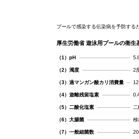
プールで感染する伝染病を予防する
厚生労働省 遊泳用プールの衛生
（1）pH
5.
（2）濁度
2
（3）過マンガン酸カリ消費量
1
（4）遊離残留塩素
0
（5）二酸化塩素
二
（6）大腸菌
検
（7）一般細菌数
2