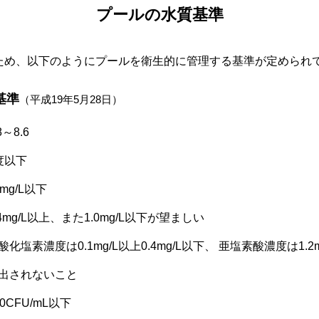
プールの水質基準
ため、以下のようにプールを衛生的に管理する基準が定められ
基準
（平成19年5月28日）
8～8.6
度以下
2mg/L以下
.4mg/L以上、また1.0mg/L以下が望ましい
酸化塩素濃度は0.1mg/L以上0.4mg/L以下、 亜塩素酸濃度は1.2
出されないこと
00CFU/mL以下