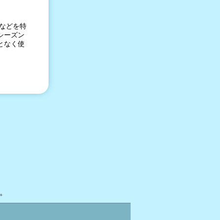
整などを特
シーズン
となく使
。
す。